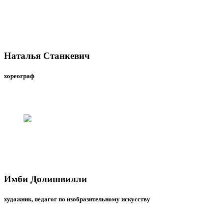
Наталья Станкевич
хореограф
Имби Долишвилли
художник, педагог по изобразительному искусству